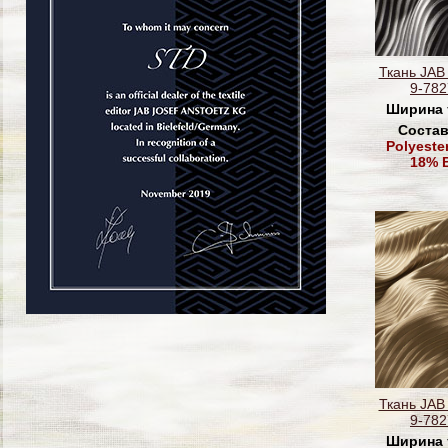
Ткань JAB
9-782
Ширина 
Состав
Polyeste
18% 
Ткань JAB
9-782
Ширина 