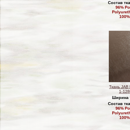
Состав тк
96% Po
Polyuret
100%
Ткань JAB
1-128
Ширина 
Состав тк
96% Po
Polyuret
100%