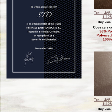
Ткань JAB
1-128
Ширина 
Состав тк
96% Po
Polyuret
100%
Ткань JAB
1-128
Ширина 