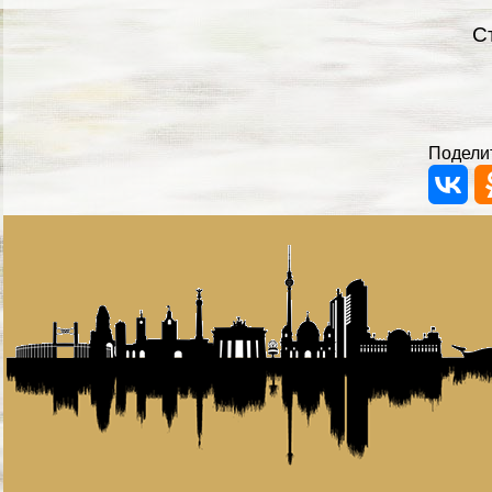
С
Поделит