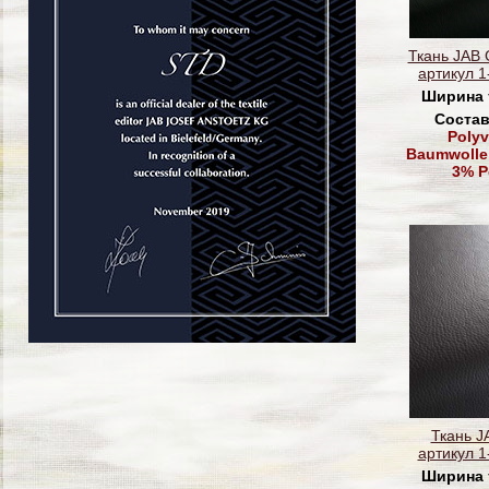
Ткань JAB
артикул 1
Ширина 
Состав
Polyv
Baumwolle,
3% P
Ткань J
артикул 1
Ширина 