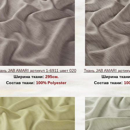
ань JAB AMARI артикул 1-6911 цвет 020
Ткань JAB AMARI артику
Ширина ткани:
295см.
Ширина ткан
Состав ткани:
100% Polyester
Состав ткани:
10