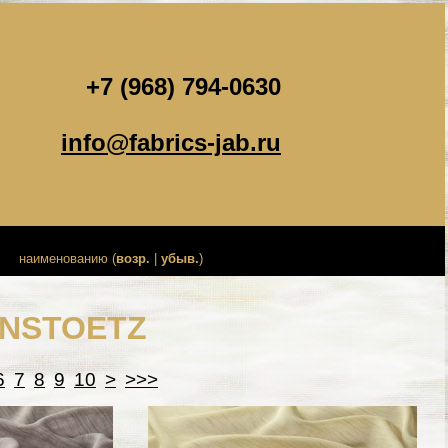
+7 (968) 794-0630
info@fabrics-jab.ru
наименованию (
возр.
|
убыв.
)
ANSTOETZ
6
7
8
9
10
>
>>>