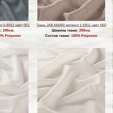
л 1-6911 цвет 051
Ткань JAB AMARI артикул 1-6911 цвет 060
и:
295см.
Ширина ткани:
295см.
0% Polyester
Состав ткани:
100% Polyester