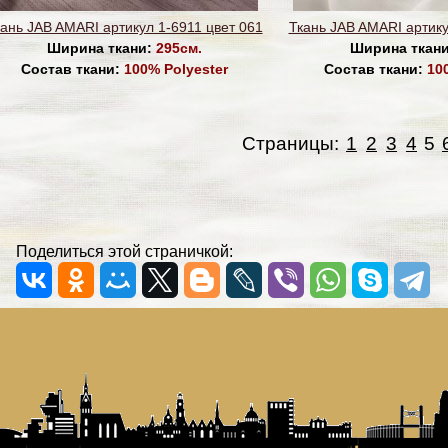
ань JAB AMARI артикул 1-6911 цвет 061
Ткань JAB AMARI артику
Ширина ткани:
295см.
Ширина ткан
Состав ткани:
100% Polyester
Состав ткани:
10
Страницы:
1
2
3
4
5
Поделиться этой страничкой: