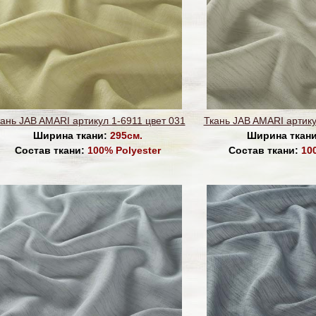
ань JAB AMARI артикул 1-6911 цвет 031
Ткань JAB AMARI артику
Ширина ткани:
295см.
Ширина ткан
Состав ткани:
100% Polyester
Состав ткани:
10