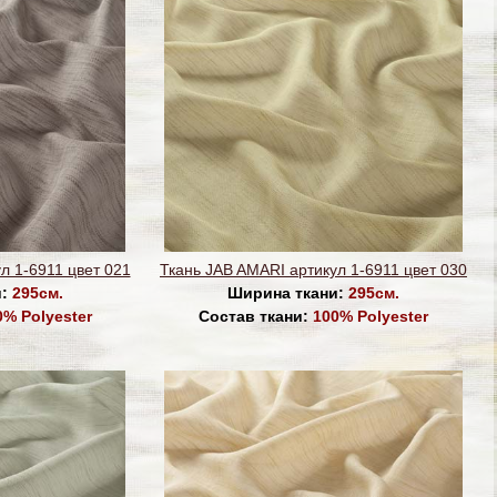
л 1-6911 цвет 021
Ткань JAB AMARI артикул 1-6911 цвет 030
и:
295см.
Ширина ткани:
295см.
0% Polyester
Состав ткани:
100% Polyester