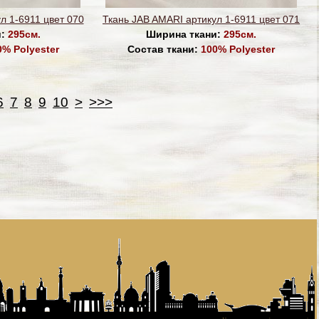
л 1-6911 цвет 070
Ткань JAB AMARI артикул 1-6911 цвет 071
и:
295см.
Ширина ткани:
295см.
0% Polyester
Состав ткани:
100% Polyester
6
7
8
9
10
>
>>>