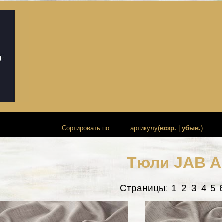
Сортировать по:
артикулу(
возр.
|
убыв.
)
Тюли JAB 
Страницы:
1
2
3
4
5