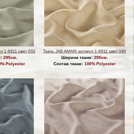
л 1-6911 цвет 032
Ткань JAB AMARI артикул 1-6911 цвет 040
и:
295см.
Ширина ткани:
295см.
0% Polyester
Состав ткани:
100% Polyester