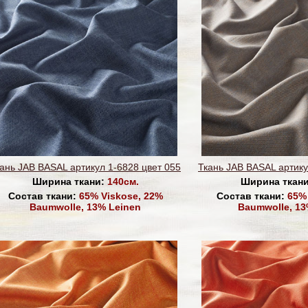
ань JAB BASAL артикул 1-6828 цвет 055
Ткань JAB BASAL артику
Ширина ткани:
140см.
Ширина ткан
Состав ткани:
65% Viskose, 22%
Состав ткани:
65% 
Baumwolle, 13% Leinen
Baumwolle, 13