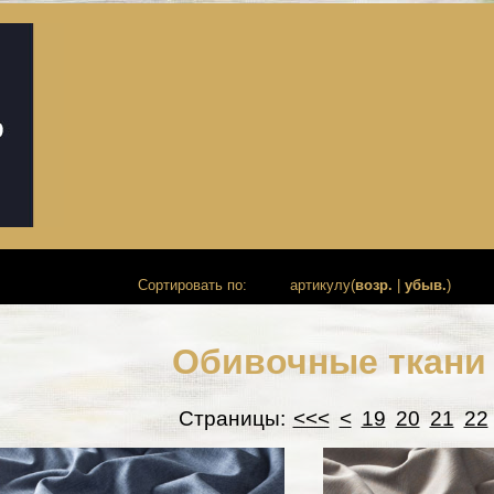
Сортировать по:
артикулу(
возр.
|
убыв.
)
Обивочные ткани
Страницы:
<<<
<
19
20
21
22