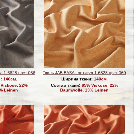
л 1-6828 цвет 056
Ткань JAB BASAL артикул 1-6828 цвет 060
и:
140см.
Ширина ткани:
140см.
Viskose, 22%
Состав ткани:
65% Viskose, 22%
% Leinen
Baumwolle, 13% Leinen