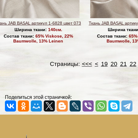
ань JAB BASAL артикул 1-6828 цвет 073
Ткань JAB BASAL артику
Ширина ткани:
140см.
Ширина ткан
Состав ткани:
65% Viskose, 22%
Состав ткани:
65% 
Baumwolle, 13% Leinen
Baumwolle, 13
Страницы:
<<<
<
19
20
21
22
Поделиться этой страничкой: