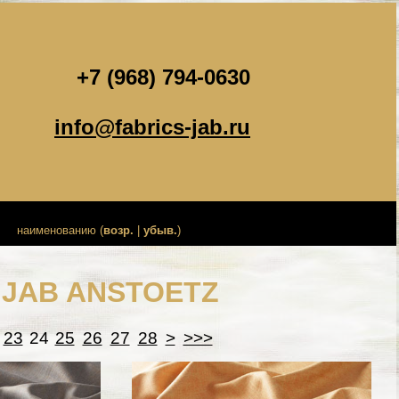
+7 (968) 794-0630
info@fabrics-jab.ru
наименованию (
возр.
|
убыв.
)
 JAB ANSTOETZ
23
24
25
26
27
28
>
>>>