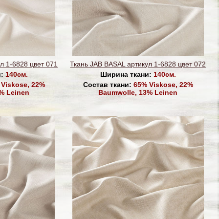
л 1-6828 цвет 071
Ткань JAB BASAL артикул 1-6828 цвет 072
и:
140см.
Ширина ткани:
140см.
Viskose, 22%
Состав ткани:
65% Viskose, 22%
% Leinen
Baumwolle, 13% Leinen