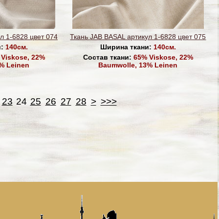
л 1-6828 цвет 074
Ткань JAB BASAL артикул 1-6828 цвет 075
и:
140см.
Ширина ткани:
140см.
Viskose, 22%
Состав ткани:
65% Viskose, 22%
% Leinen
Baumwolle, 13% Leinen
23
24
25
26
27
28
>
>>>