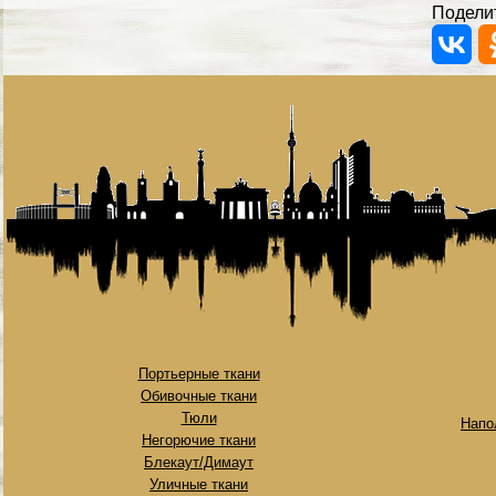
Поделит
Портьерные ткани
Обивочные ткани
Тюли
Напо
Негорючие ткани
Блекаут/Димаут
Уличные ткани