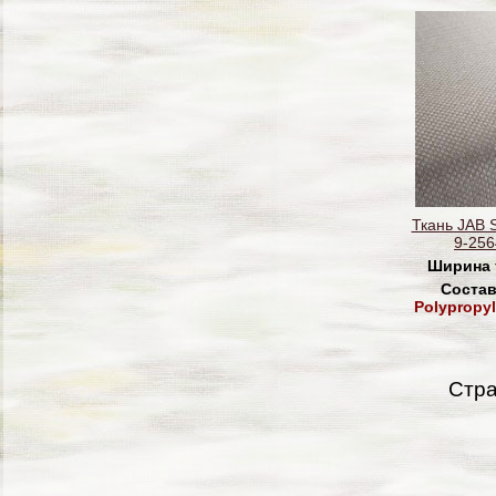
Ткань JAB 
9-256
Ширина 
Состав
Polypropyl
Стр