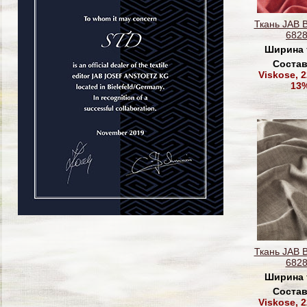
Ткань JAB 
6828
Ширина 
Состав
Viskose, 
13%
Ткань JAB 
6828
Ширина 
Состав
Viskose, 