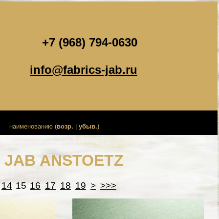
+7 (968) 794-0630
info@fabrics-jab.ru
наименованию (
возр.
|
убыв.
)
и JAB ANSTOETZ
14
15
16
17
18
19
>
>>>