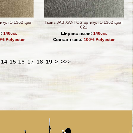
икул 1-1362 цвет
Ткань JAB XANTOS артикул 1-1362 цвет
021
и:
140см.
Ширина ткани:
140см.
0% Polyester
Состав ткани:
100% Polyester
14
15
16
17
18
19
>
>>>