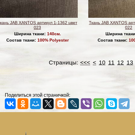
кань JAB XANTOS артикул 1-1362 цвет
Ткань JAB XANTOS арт
023
022
Ширина ткани:
140см.
Ширина ткан
Состав ткани:
100% Polyester
Состав ткани:
10
Страницы:
<<<
<
10
11
12
13
Поделиться этой страничкой: