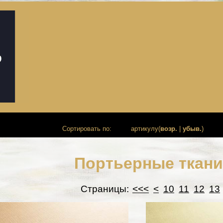
Сортировать по:
артикулу(
возр.
|
убыв.
)
Портьерные ткан
Страницы:
<<<
<
10
11
12
13