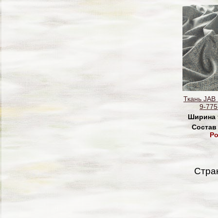
Ткань JAB
9-775
Ширина 
Состав
Po
Стра