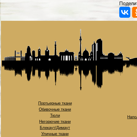
Поделит
Портьерные ткани
Обивочные ткани
Тюли
Напо
Негорючие ткани
Блекаут/Димаут
Уличные ткани