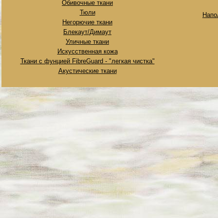
Обивочные ткани
Тюли
Напо
Негорючие ткани
Блекаут/Димаут
Уличные ткани
Искусственная кожа
Ткани с фунцией FibreGuard - "легкая чистка"
Акустические ткани