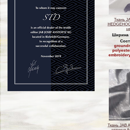
Ткань J
HEDGEHOG 
ц
Ширина 
Сост
groundm
polyeste
embroider
Ткань JAB
артикул 9