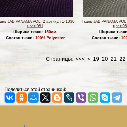
ань JAB PANAMA VOL. 2 артикул 1-1330
Ткань JAB PANAMA VOL.
цвет 081
цвет 0
Ширина ткани:
150см.
Ширина ткан
Состав ткани:
100% Polyester
Состав ткани:
10
Страницы:
<<<
<
19
20
21
22
Поделиться этой страничкой: