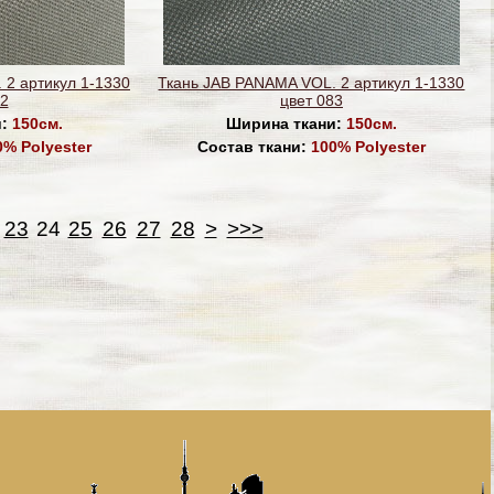
 2 артикул 1-1330
Ткань JAB PANAMA VOL. 2 артикул 1-1330
82
цвет 083
и:
150см.
Ширина ткани:
150см.
0% Polyester
Состав ткани:
100% Polyester
23
24
25
26
27
28
>
>>>