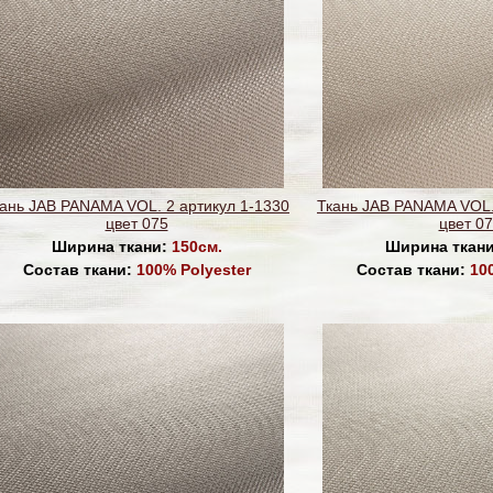
ань JAB PANAMA VOL. 2 артикул 1-1330
Ткань JAB PANAMA VOL.
цвет 075
цвет 0
Ширина ткани:
150см.
Ширина ткан
Состав ткани:
100% Polyester
Состав ткани:
10