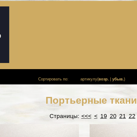
Сортировать по:
артикулу(
возр.
|
убыв.
)
Портьерные ткан
Страницы:
<<<
<
19
20
21
22