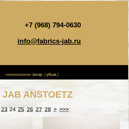
+7 (968) 794-0630
info@fabrics-jab.ru
наименованию (
возр.
|
убыв.
)
и JAB ANSTOETZ
23
24
25
26
27
28
>
>>>