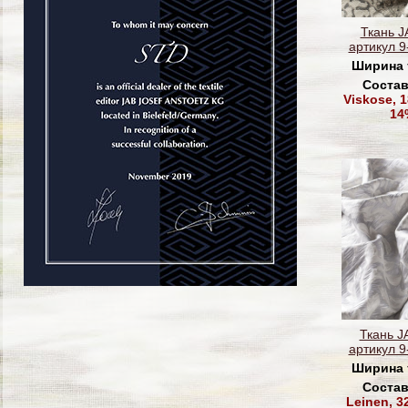
Ткань J
артикул 9
Ширина 
Состав
Viskose, 
14
Ткань 
артикул 9
Ширина 
Состав
Leinen, 3