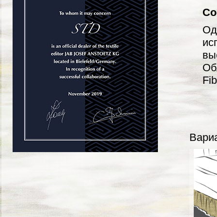
Со
Од
ис
вы
Об
Fib
Вариа