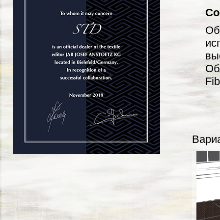
Со
Об
ис
вы
Об
Fib
Вариа