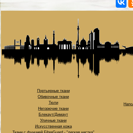
Портьерные ткани
Обивочные ткани
Тюли
Напо
Негорючие ткани
Блекаут/Димаут
Уличные ткани
Искусственная кожа
Ткани с фунцией FibreGuard - "легкая чистка"