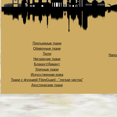
Портьерные ткани
Обивочные ткани
Тюли
Напо
Негорючие ткани
Блекаут/Димаут
Уличные ткани
Искусственная кожа
Ткани с фунцией FibreGuard - "легкая чистка"
Акустические ткани