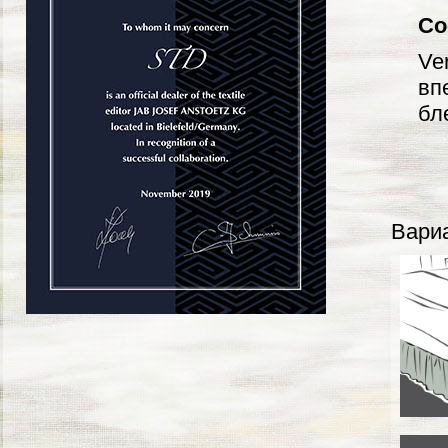
Со
Ve
вп
бл
Вариа