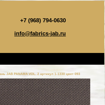
+7 (968) 794-0630
info@fabrics-jab.ru
ань JAB PANAMA VOL. 2 артикул 1-1330 цвет 093