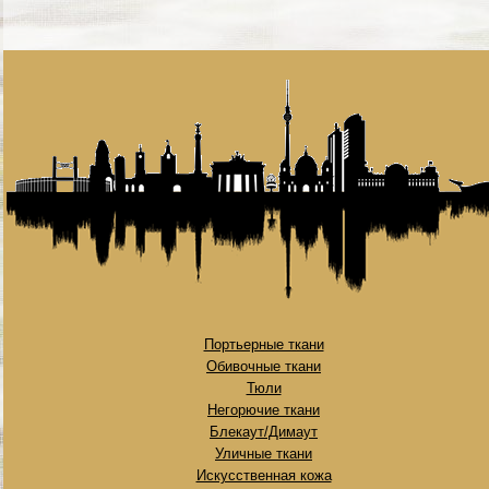
Портьерные ткани
Обивочные ткани
Тюли
Негорючие ткани
Блекаут/Димаут
Уличные ткани
Искусственная кожа