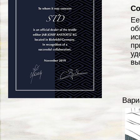
Со
Ее
об
ис
пр
уд
вы
Вари