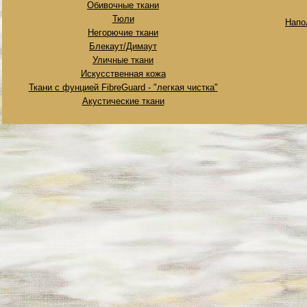
Обивочные ткани
Тюли
Напо
Негорючие ткани
Блекаут/Димаут
Уличные ткани
Искусственная кожа
Ткани с фунцией FibreGuard - "легкая чистка"
Акустические ткани