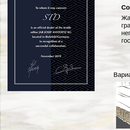
Со
Жа
гр
не
го
Вариа