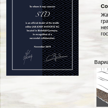
Со
Жа
гр
не
го
Вариа