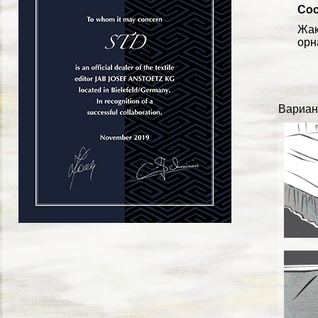
Сос
Жак
орн
Вариан