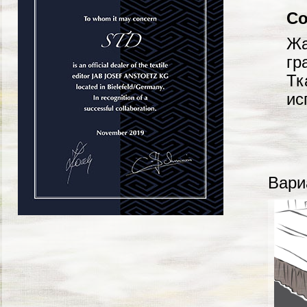
Со
Жа
гр
Тк
ис
Вари