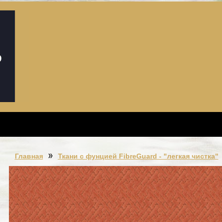
Главная
Ткани с фунцией FibreGuard - "легкая чистка"