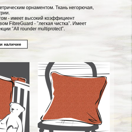
етрическим орнаментом. Ткань негорючая,
трии.
ктом - имеет высокий коэффициент
м FibreGuard - "легкая чистка". Имеет
и "All rounder multiprotect".
 и наличие