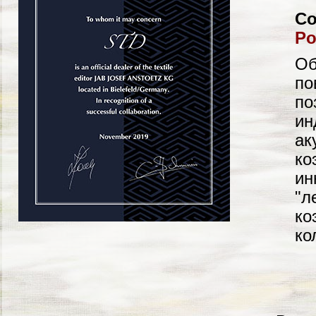
Со
Po
Об
по
по
ин
ак
ко
ин
"л
ко
ко