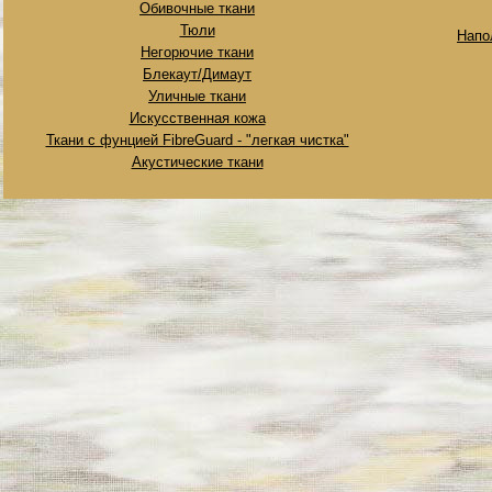
Обивочные ткани
Тюли
Напо
Негорючие ткани
Блекаут/Димаут
Уличные ткани
Искусственная кожа
Ткани с фунцией FibreGuard - "легкая чистка"
Акустические ткани