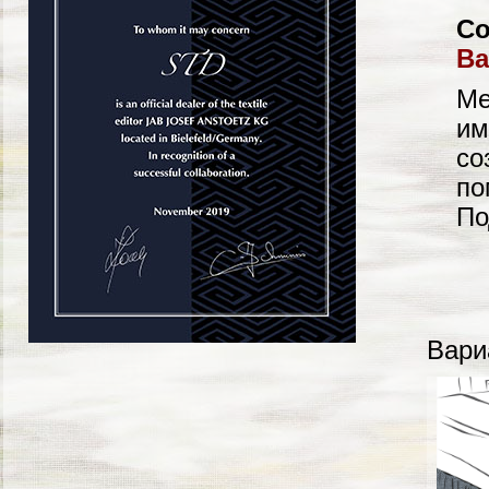
Со
Ba
Ме
им
со
по
По
Вари